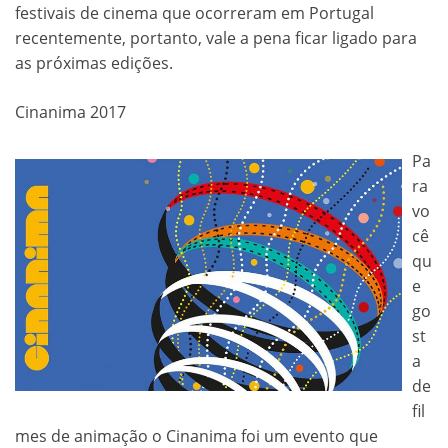
festivais de cinema que ocorreram em Portugal
recentemente, portanto, vale a pena ficar ligado para
as próximas edições.
Cinanima 2017
Pa
ra
vo
cê
qu
e
go
st
a
de
fil
mes de animação o Cinanima foi um evento que