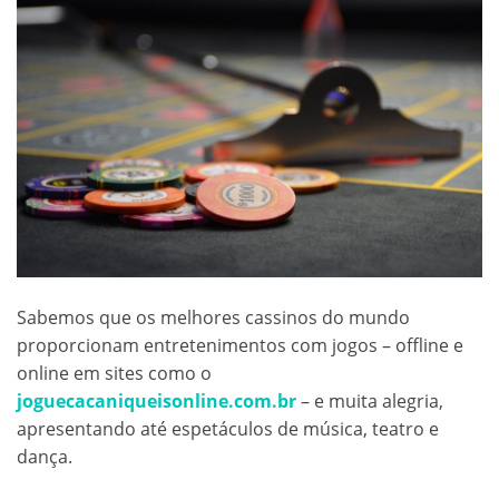
Sabemos que os melhores cassinos do mundo
proporcionam entretenimentos com jogos – offline e
online em sites como o
joguecacaniqueisonline.com.br
– e muita alegria,
apresentando até espetáculos de música, teatro e
dança.