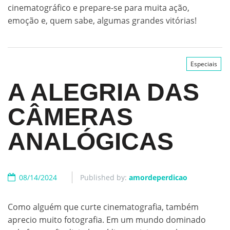
cinematográfico e prepare-se para muita ação,
emoção e, quem sabe, algumas grandes vitórias!
Especiais
A ALEGRIA DAS
CÂMERAS
ANALÓGICAS
08/14/2024
Published by:
amordeperdicao
Como alguém que curte cinematografia, também
aprecio muito fotografia. Em um mundo dominado