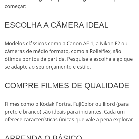
começar:
ESCOLHA A CÂMERA IDEAL
Modelos clássicos como a Canon AE-1, a Nikon F2 ou
câmeras de médio formato, como a Rolleiflex, são
ótimos pontos de partida. Pesquise e escolha algo que
se adapte ao seu orçamento e estilo.
COMPRE FILMES DE QUALIDADE
Filmes como o Kodak Portra, FujiColor ou Ilford (para
preto e branco) são ideais para iniciantes. Cada um
oferece características únicas que vale a pena explorar.
APRENDA O BÁSICO