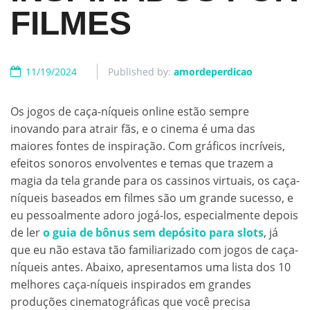
FILMES
11/19/2024
Published by:
amordeperdicao
Os jogos de caça-níqueis online estão sempre
inovando para atrair fãs, e o cinema é uma das
maiores fontes de inspiração. Com gráficos incríveis,
efeitos sonoros envolventes e temas que trazem a
magia da tela grande para os cassinos virtuais, os caça-
níqueis baseados em filmes são um grande sucesso, e
eu pessoalmente adoro jogá-los, especialmente depois
de ler
o guia de bônus sem depósito para slots
, já
que eu não estava tão familiarizado com jogos de caça-
níqueis antes. Abaixo, apresentamos uma lista dos 10
melhores caça-níqueis inspirados em grandes
produções cinematográficas que você precisa