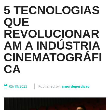
5 TECNOLOGIAS
QUE
REVOLUCIONAR
AM A INDÚSTRIA
CINEMATOGRÁFI
CA
05/19/2023
Published by:
amordeperdicao