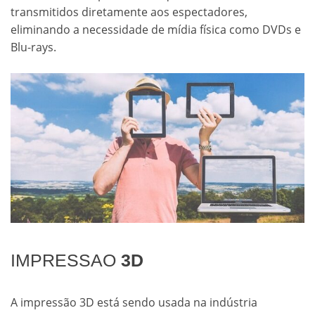
transmitidos diretamente aos espectadores,
eliminando a necessidade de mídia física como DVDs e
Blu-rays.
IMPRESSAO
3D
A impressão 3D está sendo usada na indústria