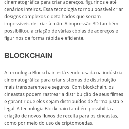
cinematográfica para criar adereços, figurinos e até
cenários inteiros. Essa tecnologia tornou possível criar
designs complexos e detalhados que seriam
impossíveis de criar à mão. A impressão 3D também
possibilitou a criação de várias cópias de adereços e
figurinos de forma rápida e eficiente.
BLOCKCHAIN
A tecnologia Blockchain está sendo usada na indústria
cinematográfica para criar sistemas de distribuição
mais transparentes e seguros. Com blockchain, os
cineastas podem rastrear a distribuição de seus filmes
e garantir que eles sejam distribuídos de forma justa e
legal. A tecnologia Blockchain também possibilita a
criação de novos fluxos de receita para os cineastas,
como por meio do uso de criptomoedas.