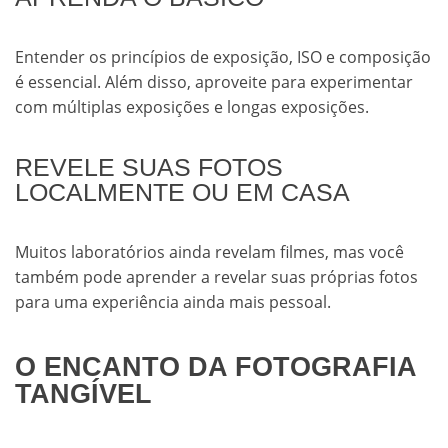
Entender os princípios de exposição, ISO e composição
é essencial. Além disso, aproveite para experimentar
com múltiplas exposições e longas exposições.
REVELE SUAS FOTOS
LOCALMENTE OU EM CASA
Muitos laboratórios ainda revelam filmes, mas você
também pode aprender a revelar suas próprias fotos
para uma experiência ainda mais pessoal.
O ENCANTO DA FOTOGRAFIA
TANGÍVEL