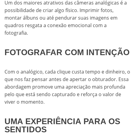
Um dos maiores atrativos das câmeras analógicas é a
possibilidade de criar algo físico. Imprimir fotos,
montar álbuns ou até pendurar suas imagens em
quadros resgata a conexão emocional com a
fotografia.
FOTOGRAFAR COM INTENÇÃO
Com o analógico, cada clique custa tempo e dinheiro, o
que nos faz pensar antes de apertar o obturador. Essa
abordagem promove uma apreciação mais profunda
pelo que está sendo capturado e reforça o valor de
viver o momento.
UMA EXPERIÊNCIA PARA OS
SENTIDOS