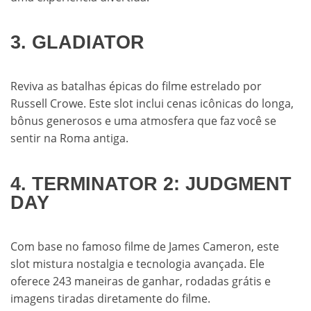
3. GLADIATOR
Reviva as batalhas épicas do filme estrelado por
Russell Crowe. Este slot inclui cenas icônicas do longa,
bônus generosos e uma atmosfera que faz você se
sentir na Roma antiga.
4. TERMINATOR 2: JUDGMENT
DAY
Com base no famoso filme de James Cameron, este
slot mistura nostalgia e tecnologia avançada. Ele
oferece 243 maneiras de ganhar, rodadas grátis e
imagens tiradas diretamente do filme.