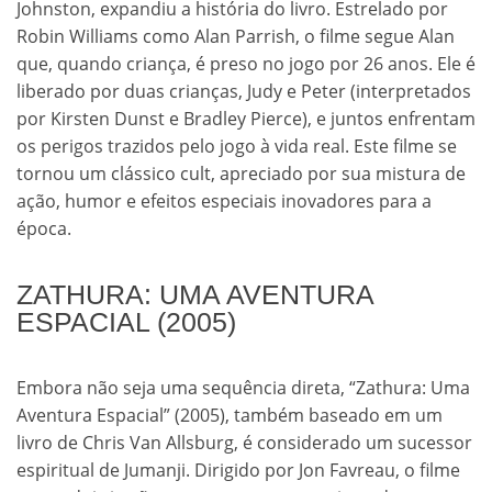
Johnston, expandiu a história do livro. Estrelado por
Robin Williams como Alan Parrish, o filme segue Alan
que, quando criança, é preso no jogo por 26 anos. Ele é
liberado por duas crianças, Judy e Peter (interpretados
por Kirsten Dunst e Bradley Pierce), e juntos enfrentam
os perigos trazidos pelo jogo à vida real. Este filme se
tornou um clássico cult, apreciado por sua mistura de
ação, humor e efeitos especiais inovadores para a
época.
ZATHURA: UMA AVENTURA
ESPACIAL (2005)
Embora não seja uma sequência direta, “Zathura: Uma
Aventura Espacial” (2005), também baseado em um
livro de Chris Van Allsburg, é considerado um sucessor
espiritual de Jumanji. Dirigido por Jon Favreau, o filme