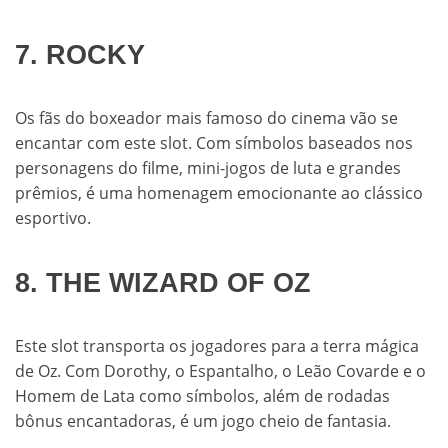
7. ROCKY
Os fãs do boxeador mais famoso do cinema vão se
encantar com este slot. Com símbolos baseados nos
personagens do filme, mini-jogos de luta e grandes
prêmios, é uma homenagem emocionante ao clássico
esportivo.
8. THE WIZARD OF OZ
Este slot transporta os jogadores para a terra mágica
de Oz. Com Dorothy, o Espantalho, o Leão Covarde e o
Homem de Lata como símbolos, além de rodadas
bônus encantadoras, é um jogo cheio de fantasia.