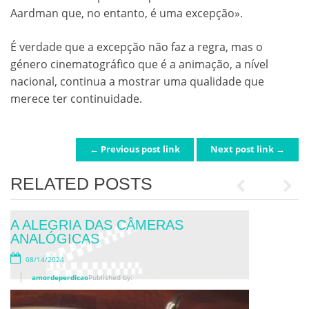
Aardman que, no entanto, é uma excepção».
É verdade que a excepção não faz a regra, mas o
género cinematográfico que é a animação, a nível
nacional, continua a mostrar uma qualidade que
merece ter continuidade.
← Previous post link
Next post link →
POST NAVIGATION
RELATED POSTS
Previous
Next
A ALEGRIA DAS CÂMERAS
ANALÓGICAS
08/14/2024
amordeperdicao
Published by:
FILMES FAMOSOS SOBRE JOGOS